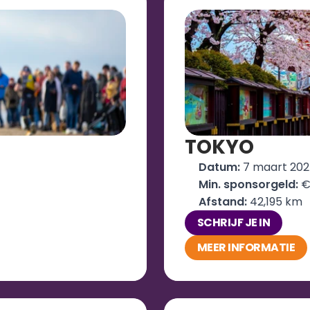
TOKYO 
Datum: 
7 maart 202
Min. sponsorgeld:
 €
Afstand: 
42,195 km
SCHRIJF JE IN
MEER INFORMATIE