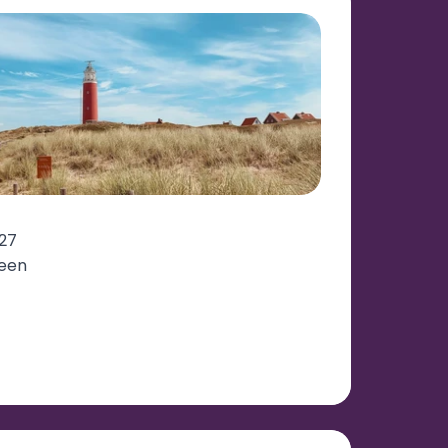
027
geen