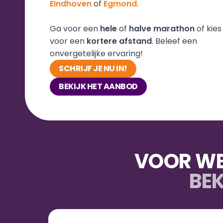
EIndhoven
 of 
Egmond
.
Ga voor een 
hele
 of 
halve
marathon
 of kies 
voor een 
kortere
afstand
. Beleef een 
onvergetelijke ervaring!
SCHRIJF JE NU IN!
BEKIJK HET AANBOD
VOOR WE
BEK