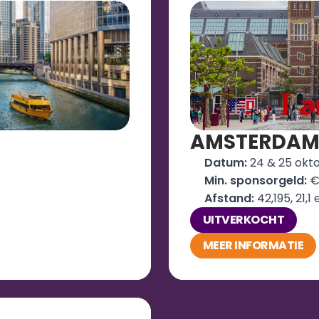
AMSTERDA
Datum: 
24 & 25 okt
Min. sponsorgeld:
 €
Afstand: 
42,195, 21,1
UITVERKOCHT
MEER INFORMATIE