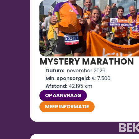
MYSTERY MARATHON
Datum: 
 november 2026
Min. sponsorgeld:
 € 7.500
Afstand: 
42,195 km
OP AANVRAAG
MEER INFORMATIE
BE