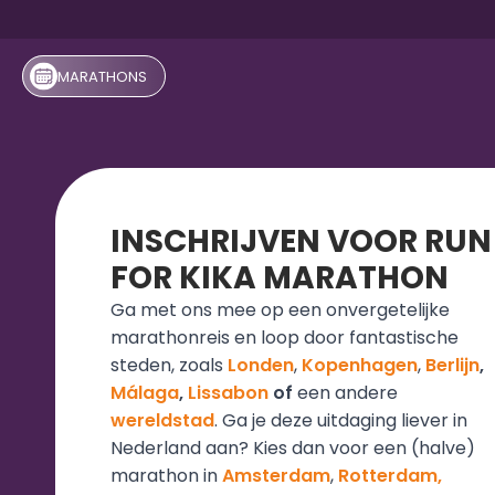
MARATHONS 
INSCHRIJVEN VOOR RUN 
FOR KIKA MARATHON
Ga met ons mee op een onvergetelijke 
marathonreis en loop door fantastische 
steden, zoals 
Londen
, 
Kopenhagen
, 
Berlijn
, 
Málaga
, 
Lissabon
 of 
een andere 
wereldstad
. Ga je deze uitdaging liever in 
Nederland aan? Kies dan voor een (halve) 
marathon in 
Amsterdam
, 
Rotterdam, 