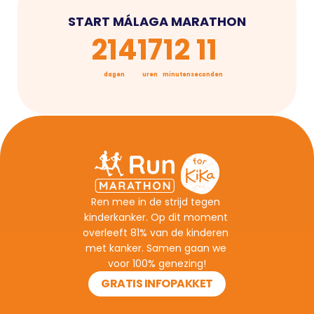
START MÁLAGA MARATHON
214
17
12
11
dagen
uren
minuten
seconden
Ren mee in de strijd tegen 
kinderkanker. Op dit moment 
overleeft 81% van de kinderen 
met kanker. Samen gaan we 
voor 100% genezing!
GRATIS INFOPAKKET