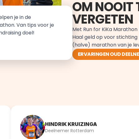
OM NOOIT T
VERGETEN
lpen je in de 
thon. Van tips voor je 
Met Run for KiKa Marathon ze
ndraising doel!
Haal geld op voor stichting 
(halve) marathon van je le
ERVARINGEN OUD DEELN
HINDRIK KRUIZINGA
Deelnemer Rotterdam