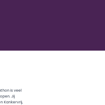
hon is veel 
pen. Jij 
 Kankervrij, 