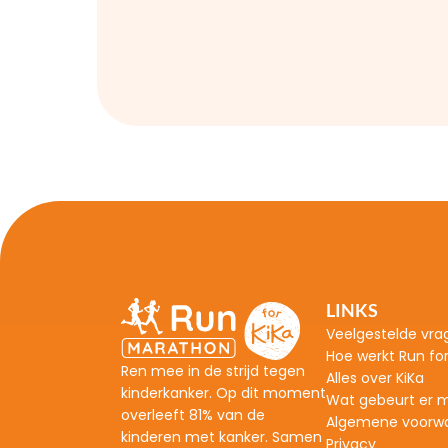
LINKS
Veelgestelde vra
H
oe werkt Run fo
Ren mee in de strijd tegen 
Alles over KiKa
kinderkanker. Op dit moment 
Wat gebeurt er m
overleeft 81% van de 
Algemene voorw
kinderen met kanker. Samen 
Privacy