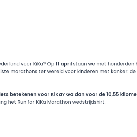
ederland voor KiKa? Op 
11
april
 staan we met honderden K
lste marathons ter wereld voor kinderen met kanker: de 
l iets betekenen voor KiKa? Ga dan voor de 10,55 kilome
vang het Run for KiKa Marathon wedstrijdshirt.