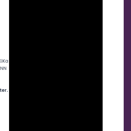
iKa 
NN 
ter.