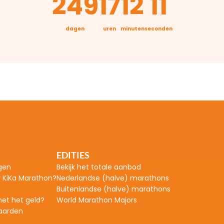
249
17
12
11
dagen
uren
minuten
seconden
EDITIES
gen
Bekijk het totale aanbod
r KiKa Marathon?
Nederlandse (halve) marathons
Buitenlandse (halve) marathons
et het geld?
World Marathon Majors
aarden