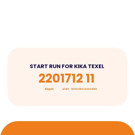
START RUN FOR KIKA TEXEL 
220
17
12
11
dagen
uren
minuten
seconden