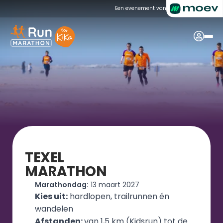
Een evenement van
TEXEL
MARATHON
Marathondag:
 13 maart 2027
Kies uit:
 hardlopen, trailrunnen én 
wandelen
Afstanden: 
van 1,5 km (Kidsrun) tot de 