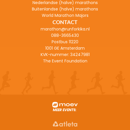
Nederlandse (halve) marathons
Buitenlandse (halve) marathons
World Marathon Majors
CONTACT
marathon@runforkika.nl
088-3665430
Postbus 11220
1001 GE Amsterdam
KVK-nummer: 
34247981
The Event Foundation
MEER EVENTS: 
TOUR FOR LIFE :
Fiets van Alpe d'Huez naar Nederland 
AFRICA CLASSI