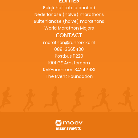
EDITIES
Bekijk het totale aanbod
Nederlandse (halve) marathons
Buitenlandse (halve) marathons
World Marathon Majors
CONTACT
marathon@runforkika.nl
088-3665430
Postbus 11220
1001 GE Amsterdam
KVK-nummer: 
34247981
The Event Foundation
MEER EVENTS: 
TOUR FOR LIFE :
Fiets van Alpe d'Huez naar Nederland 
AFRICA CLASSI