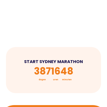
START SYDNEY MARATHON
387
16
48
dagen
uren
minuten