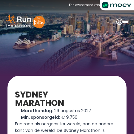
Een evenement van
SYDNEY
MARATHON
Marathondag: 
29 augustus 2027
Min. sponsorgeld:
 € 9.750
Een race als nergens ter wereld, aan de andere 
kant van de wereld. De Sydney Marathon is 