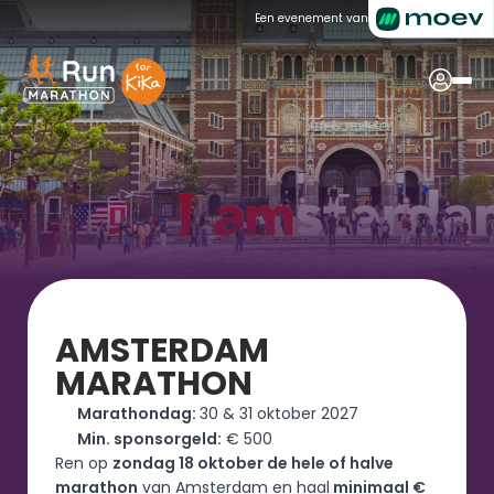
Een evenement van
AMSTERDAM 
MARATHON 
Marathondag: 
30 & 31 oktober 2027
Min. sponsorgeld:
 € 500
Ren op 
zondag 18 oktober de hele of halve 
marathon
 van Amsterdam en haal
 minimaal € 