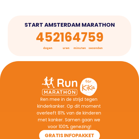
START AMSTERDAM MARATHON
452
16
47
59
dagen
uren
minuten
seconden
Ren mee in de strijd tegen 
kinderkanker. Op dit moment 
overleeft 81% van de kinderen 
met kanker. Samen gaan we 
voor 100% genezing!
GRATIS INFOPAKKET