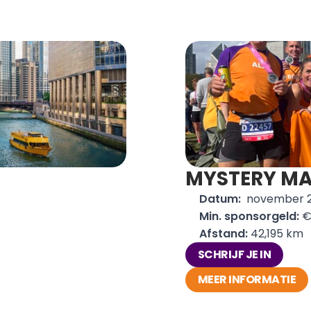
MYSTERY M
Datum: 
 november 
Min. sponsorgeld:
 €
Afstand: 
42,195 km
SCHRIJF JE IN
MEER INFORMATIE