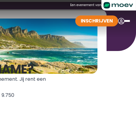
Een evenement van
INSCHRIJVEN
LNAME?
ment. Jij rent een 
 9.750