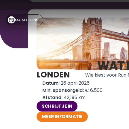
MARATHONS 
WAT I
LONDEN
Wie kiest voor Run 
Datum: 
26 april 2026
Min. sponsorgeld:
 € 6.500
Afstand: 
42,195 km
SCHRIJF JE IN
MEER INFORMATIE