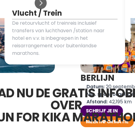
Vlucht / Trein
De retourvlucht of treinreis inclusief 
transfers van luchthaven /station naar 
hotel en v.v. is inbegrepen in het 
reisarrangement voor buitenlandse 
marathons.
BERLIJN
Datum: 
20 septemb
D NU DE GRATIS INFOB
Min. sponsorgeld:
 €
OVER 
Afstand: 
42,195 km
SCHRIJF JE IN
UN FOR KIKA MARATHO
MEER INFORMATIE