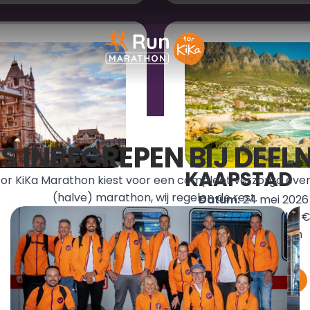
S INBEGREPEN BIJ DEE
KAAPSTAD
for KiKa Marathon kiest voor een compleet verzorgd evene
(halve) marathon, wij regelen de rest.
Datum: 
24 mei 2026
Min. sponsorgeld:
 €
Afstand: 
42,195 km
SCHRIJF JE IN
MEER INFORMATIE