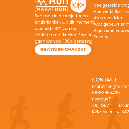
Veelgestelde vra
H
oe werkt Run fo
Ren mee in de strijd tegen 
Alles over KiKa
kinderkanker. Op dit moment 
Wat gebeurt er m
overleeft 81% van de 
Algemene voorw
kinderen met kanker. Samen 
Privacy
gaan we voor 100% genezing!
GRATIS INFOPAKKET
CONTACT
marathon@runfork
088-3665430
Postbus 11220
1001 GE Amsterda
KVK-nummer: 
342