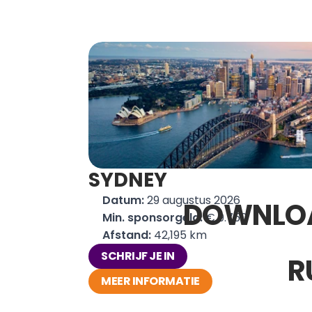
SYDNEY
Datum: 
29 augustus 2026
DOWNLOA
Min. sponsorgeld:
 € 9.750
Afstand: 
42,195 km
SCHRIJF JE IN
R
MEER INFORMATIE