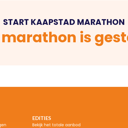
START KAAPSTAD MARATHON
 marathon is gest
EDITIES
gen
Bekijk het totale aanbod