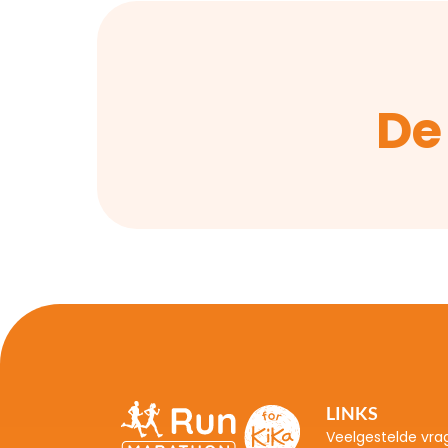
De
LINKS
Veelgestelde vra