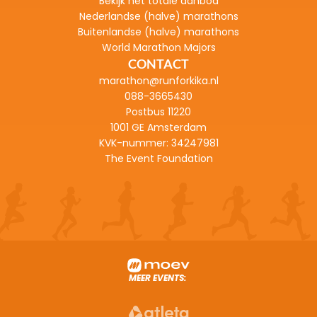
Bekijk het totale aanbod
Nederlandse (halve) marathons
Buitenlandse (halve) marathons
World Marathon Majors
CONTACT
marathon@runforkika.nl
088-3665430
Postbus 11220
1001 GE Amsterdam
KVK-nummer: 
34247981
The Event Foundation
MEER EVENTS: 
TOUR FOR LIFE :
Fiets van Alpe d'Huez naar Nederland 
AFRICA CLASSI