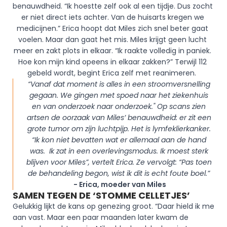
benauwdheid. “Ik hoestte zelf ook al een tijdje. Dus zocht 
er niet direct iets achter. Van de huisarts kregen we 
medicijnen.” Erica hoopt dat Miles zich snel beter gaat 
voelen. Maar dan gaat het mis. Miles krijgt geen lucht 
meer en zakt plots in elkaar. “Ik raakte volledig in paniek. 
Hoe kon mijn kind opeens in elkaar zakken?” Terwijl 112 
gebeld wordt, begint Erica zelf met reanimeren.  
“Vanaf dat moment is alles in een stroomversnelling 
gegaan. We gingen met spoed naar het ziekenhuis 
en van onderzoek naar onderzoek." Op scans zien 
artsen de oorzaak van Miles’ benauwdheid: er zit een 
grote tumor om zijn luchtpijp. Het is lymfeklierkanker. 
“Ik kon niet bevatten wat er allemaal aan de hand 
was.  Ik zat in een overlevingsmodus. Ik moest sterk 
blijven voor Miles”, vertelt Erica. Ze vervolgt: “Pas toen 
de behandeling begon, wist ik dit is echt foute boel.” 
- Erica, moeder van Miles
SAMEN TEGEN DE ‘STOMME CELLETJES’
Gelukkig lijkt de kans op genezing groot. “Daar hield ik me 
aan vast. Maar een paar maanden later kwam de 