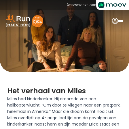
Een evenement van
Het verhaal van Miles
Miles had kinderkanker. Hij droomde van een 
helikoptervlucht. “Om door te vliegen naar een pretpark, 
helemaal in Amerika.” Maar die droom komt nooit uit. 
Miles overlijdt op 4-jarige leeftijd aan de gevolgen van 
kinderkanker. Naast hem en zijn moeder Erica staat een 