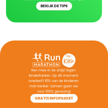
BEKIJK DE TIPS
Ren mee in de strijd tegen 
kinderkanker. Op dit moment 
overleeft 81% van de kinderen 
met kanker. Samen gaan we 
voor 100% genezing!
GRATIS INFOPAKKET